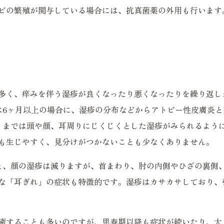
ビの繁殖が関与している場合には、抗真菌薬の外用も行います
多く、痒みを伴う湿疹が良くなったり悪くなったりを繰り返し
は6ヶ月以上の場合に、湿疹の分布などからアトピー性皮膚炎と
）までは頭や顔、耳周りにじくじくとした湿疹がみられるよう
も生じやすく、見分けがつかないことも少なくありません。
と、顔の湿疹は減りますが、首まわり、肘の内側やひざの裏側
な「耳ぎれ」の症状も特徴的です。湿疹はカサカサしており、
癒することも多いのですが、思春期以降も症状が続いたり、大